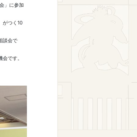
会」に参加
がつく10
相談会で
機会です。