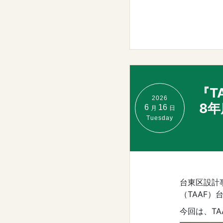
『T
2026
8年
6
16
月
日
Tuesday
台東区設計
（TAAF
今回は、T