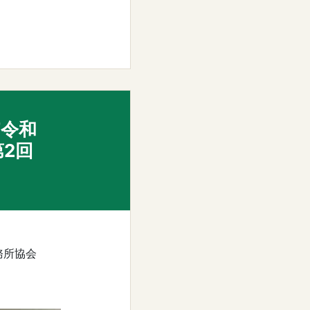
F令和
第2回
務所協会